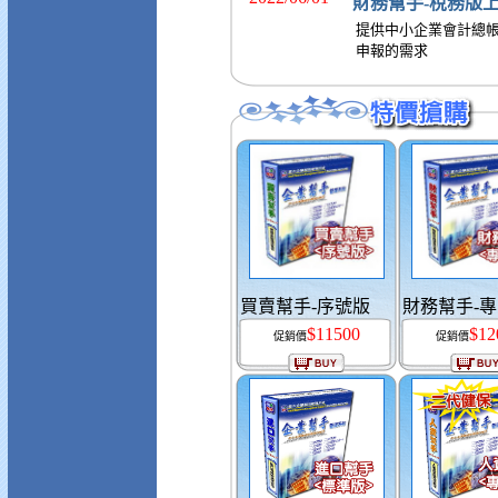
財務幫手-稅務版
提供中小企業會計總帳
申報的需求
買賣幫手-序號版
財務幫手-
$11500
$12
促銷價
促銷價