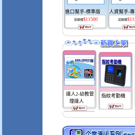
進口幫手-標準版
人資幫手-
$11500
$11
促銷價
促銷價
達人2-幼教管
指紋考勤機
理達人