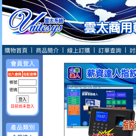
|
|
|
|
購物首頁
商品簡介
線上訂購
訂單查詢
討
帳號
密碼
目前尚未登入