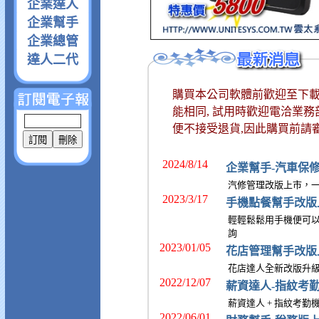
企業達人
企業幫手
企業總管
達人二代
購買本公司軟體前歡迎至下載
能相同, 試用時歡迎電洽業務
便不接受退貨,因此購買前請
2024/8/14
企業幫手-汽車保
汽修管理改版上市，
2023/3/17
手機點餐幫手改版
輕輕鬆鬆用手機便可
詢
2023/01/05
花店管理幫手改版
花店達人全新改版升
2022/12/07
薪資達人-指紋考
薪資達人 + 指紋考
2022/06/01