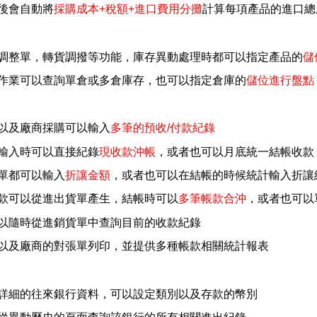
後會自動將
採購成本+稅額+進口費用分攤
計算每項產品的進口總
調整單，轉貨調撥等功能，庫存異動處理時都可以指定產品的
儲
作業可以查詢單倉或多倉庫存，也可以指定倉庫的
儲位進行盤點
以及廠商採購可以輸入
多筆的預收/付款紀錄
輸入時可以直接紀錄
現收款沖帳
，或者也可以月底統一結帳收款
單都可以輸入
折讓金額
，或者也可以在結帳的時候統計輸入折讓
款可以從進出貨單產生，結帳時可以
多筆帳款合沖
，或者也可以
以隨時從進銷貨單中查詢目前的收款紀錄
以及廠商的對張單列印，並提供多種帳款相關統計報表
詳細的往來銀行資料，可以設定類別以及存款的幣別