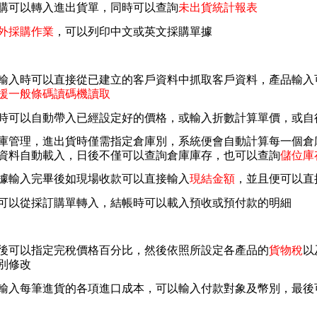
購可以轉入進出貨單，同時可以查詢
未出貨統計報表
外採購作業
，可以列印中文或英文採購單據
輸入時可以直接從已建立的客戶資料中抓取客戶資料，產品輸入
援一般條碼讀碼機讀取
時可以自動帶入已經設定好的價格，或輸入折數計算單價，或自
庫管理，進出貨時僅需指定倉庫別，系統便會自動計算每一個倉
資料自動載入，日後不僅可以查詢倉庫庫存，也可以查詢
儲位庫
據輸入完畢後如現場收款可以直接輸入
現結金額
，並且便可以直
可以從採訂購單轉入，結帳時可以載入預收或預付款的明細
後可以指定完稅價格百分比，然後依照所設定各產品的
貨物稅
以
別修改
輸入每筆進貨的各項進口成本，可以輸入付款對象及幣別，最後