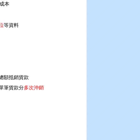
成本
位
等資料
總額抵銷貨款
單筆貨款分
多次沖銷