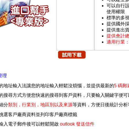
可以自行
使用權限
標準的多
提供國外
提供進出貨
提供會計總
適用行業
管理
的地址輸入法讓您的地址輸入輕鬆沒煩惱，並提供最新的
5 碼郵
的搜尋方式方便您快速的搜尋到客戶資料，只要輸入關鍵字便可
細分
類別，行業別，地區別以及來源
等資料，方便日後統計分析
挑選客戶廠商資料並列印客戶廠商標籤
輸入電子郵件後可以輕鬆開啟
outlook 發送信件