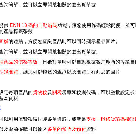
查詢簡單，並可以立即開啟相關的進出貨單據
提供
ENN 13 碼的自動編碼
功能，讓您使用條碼輕鬆簡便，並可
的產品標籤張數
圖檔
的連結，方便您查詢產品時可以同時顯示產品圖片。
查詢簡單，並可以立即開啟相關的進出貨單據。
種商品的價格等級
，日後打單時可以自動根據客戶廠商的等級自
型錄瀏覽
，讓您可以輕鬆的查詢以及瀏覽所有商品的圖片
設定每項產品的
貨物稅
及
關稅
稅率和稅則代碼，可以整批設定或
基本資料
業
可以利用流覽視窗同時多筆選取，或者是
支援一般條碼讀碼機讀
以及廠商採購可以輸入
多筆的預收及預付
資料