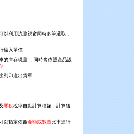
可以利用流覽視窗同時多筆選取，
行輸入單價
庫的庫存現量 ，同時會依照產品設
存
接列印進出貨單
及
關稅
稅率自動計算稅額，計算後
可以指定依照
金額或數量
比率進行