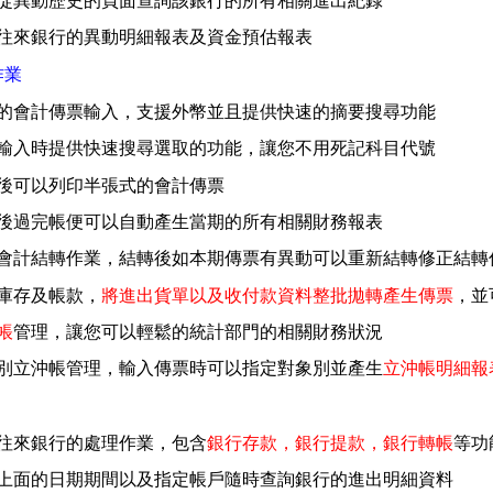
從異動歷史的頁面查詢該銀行的所有相關進出紀錄
往來銀行的異動明細報表及資金預估報表
作業
的會計傳票輸入，支援外幣並且提供快速的摘要搜尋功能
輸入時提供快速搜尋選取的功能，讓您不用死記科目代號
後可以列印半張式的會計傳票
後過完帳便可以自動產生當期的所有相關財務報表
會計結轉作業，結轉後如本期傳票有異動可以重新結轉修正結轉
庫存及帳款，
將進出貨單以及收付款資料整批拋轉產生傳票
，並
帳
管理，讓您可以輕鬆的統計部門的相關財務狀況
別立沖帳管理，輸入傳票時可以指定對象別並產生
立沖帳明細報
往來銀行的處理作業，包含
銀行存款，銀行提款，銀行轉帳
等功
上面的日期期間以及指定帳戶隨時查詢銀行的進出明細資料