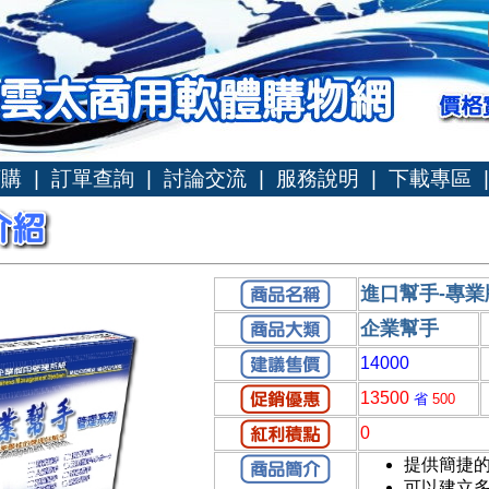
訂購
|
訂單查詢
|
討論交流
|
服務說明
|
下載專區
|
進口幫手-專業
企業幫手
14000
13500
省
500
0
提供簡捷
可以建立多