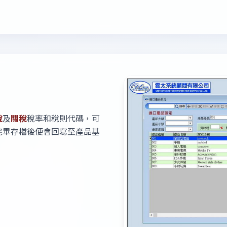
稅
及
關稅
稅率和稅則代碼，可
完畢存檔後便會回寫至產品基