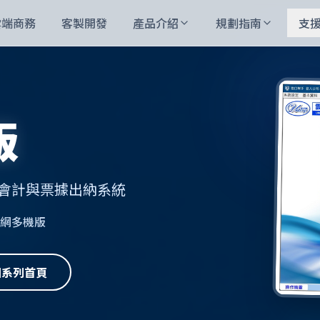
雲端商務
客製開發
產品介紹
規劃指南
支
版
會計與票據出納系統
 內網多機版
回系列首頁