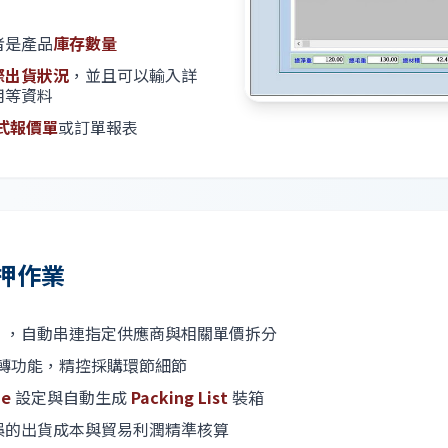
者是產品
庫存數量
際出貨狀況
，並且可以輸入詳
用等資料
片式報價單
或訂單報表
押作業
」，自動串連指定供應商與相關單價拆分
轉功能，精控採購環節細節
ue
設定與自動生成
Packing List
裝箱
誤的出貨成本與貿易利潤精準核算