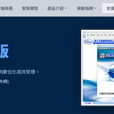
雲端商務
客製開發
產品介紹
規劃指南
支
版
向數位化高效管理。
外網)