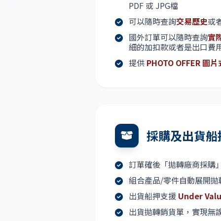
PDF 或 JPG檔
可以隨時查詢
交易歷史
或
國外訂單可以隨時查詢
實
細的加扣款或者是出口費
提供
PHOTO OFFER 圖
採購及出貨船
訂單確後「拋轉廠商採購
組合產品/零件自動展開拋
出貨船押支援
Under Val
出貨拋轉銷貨單，實現無