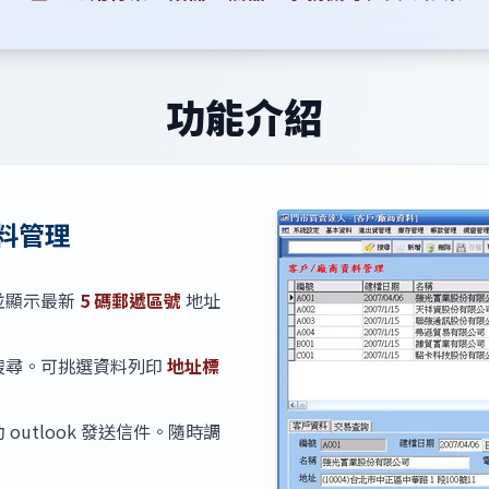
功能介紹
料管理
並顯示最新
5 碼郵遞區號
地址
搜尋。可挑選資料列印
地址標
outlook 發送信件。隨時調