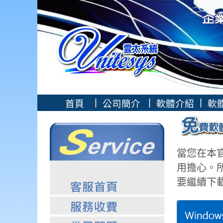
|
|
|
首頁
公司簡介
軟體介紹
軟
當您在本
用擔心。
要繼續下