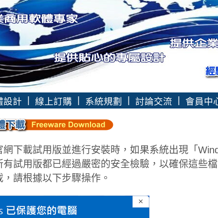
|
|
|
|
體設計
線上訂購
系統規劃
討論交流
會員中
官網下載試用版並進行安裝時，如果系統出現「Win
所有試用版都已經過嚴密的安全檢驗，以確保這些檔
載，請根據以下步驟操作。