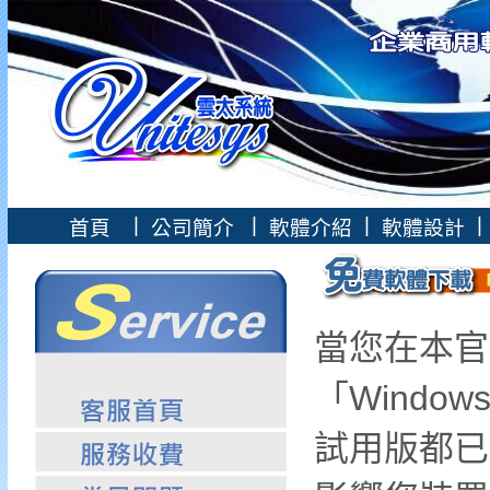
|
|
|
|
首頁
公司簡介
軟體介紹
軟體設計
當您在本官
「Wind
試用版都已