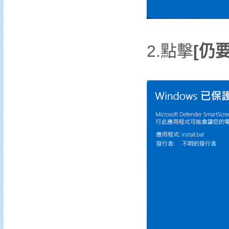
2.點擊
[仍