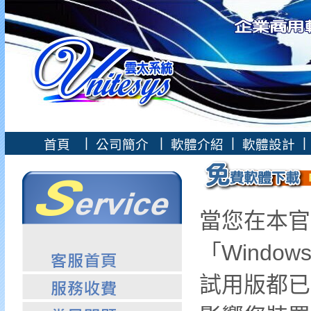
|
|
|
|
首頁
公司簡介
軟體介紹
軟體設計
當您在本官
「Wind
試用版都已