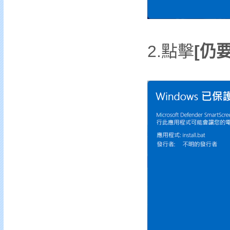
2.點擊
[仍