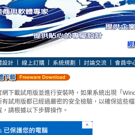
|
|
|
|
體設計
線上訂購
系統規劃
討論交流
會員中
官網下載試用版並進行安裝時，如果系統出現「Win
所有試用版都已經過嚴密的安全檢驗，以確保這些檔
載，請根據以下步驟操作。