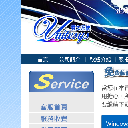
|
|
|
首頁
公司簡介
軟體介紹
軟
當您在本
用擔心。
要繼續下