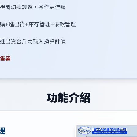
視窗切換輕鬆，操作更流暢
購+進出貨+庫存管理+帳款管理
進出貨台斤兩輸入換算計價
售業
功能介紹
理