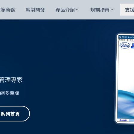
雲端商務
客製開發
產品介紹
規劃指南
支
管理專家
 內網多機版
回系列首頁