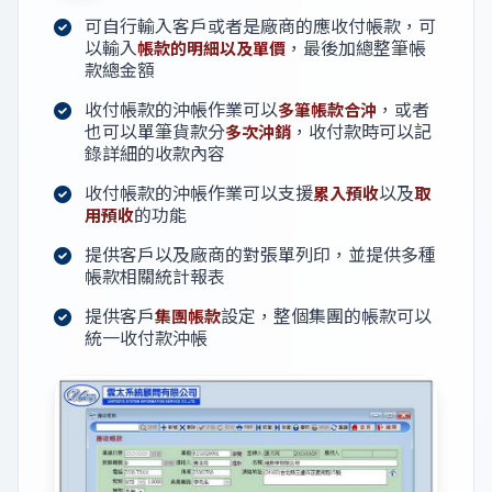
可自行輸入客戶或者是廠商的應收付帳款，可
以輸入
，最後加總整筆帳
帳款的明細以及單價
款總金額
收付帳款的沖帳作業可以
，或者
多筆帳款合沖
也可以單筆貨款分
，收付款時可以記
多次沖銷
錄詳細的收款內容
收付帳款的沖帳作業可以支援
以及
累入預收
取
的功能
用預收
提供客戶以及廠商的對張單列印，並提供多種
帳款相關統計報表
提供客戶
設定，整個集團的帳款可以
集團帳款
統一收付款沖帳