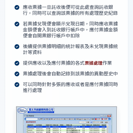
應收票據一旦託收後便可從此處查詢託收銀
行，同時可以查詢該票據的所有處理歷史紀錄
若票據兌現便會顯示兌現日期，同時應收票據
金額便會入到託收銀行帳戶中，應付票據金額
便會自開票銀行帳戶中扣除
後續提供票據明細的統計報表及未兌現票據統
計等資料
提供應收以及應付票據的各式
作業
票據處理
票據處理後會自動記錄到該票據的異動歷史中
可以同時針對多張的應收或者是應付票據同時
進行處理