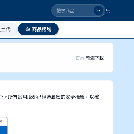
🛒
🔍
人二代
商品諮詢
首頁
›
軟體下載
心。所有試用版都已經過嚴密的安全檢驗，以確