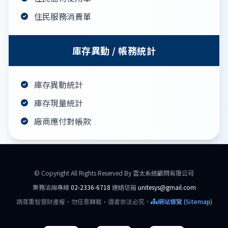
住民服務消費單
庫存異動 / 帳務統計
庫存異動統計
庫存現量統計
廠商應付對帳款
© Copyright All Rights Reserved By 雲太系統顧問有限公司
業務洽詢專線
02-2336-6718
連絡信箱
unitesys@gmail.com
請尊重智慧財產權，勿任意轉載，違者依法必究。
網站導覽 (Sitemap)