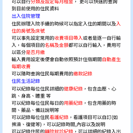
可以自行
分類及設定每月租金
， 更可以快速的查詢
到目前使用的住民資料
出入住院管理
住民辦理入院手續的時候可以指定入住的期間以及
入
住的房號及床號
可以事先設定常用的
收費項目帶入
或者是逐一自行輸
入，每個項目的
名稱及金額
都可以自行輸入，費用可
以區分
是否月繳
輸入費用設定後便會自動依照預計住宿期間
自動產生
每期收費
可以隨時查詢住民每期費用的
繳款記錄
住民生活記錄
可以紀錄每位住民詳細的
健康紀錄
，包含血壓
、心
跳、身高、體重 等
可以紀錄每位住民每日的
用藥紀錄
，包含用藥的時
間
、藥品、備註說明等
可以記錄每位住民
看護紀錄
，看護項目可以自訂(如
擦澡
、復健等)，可以記錄時間,內容以及說明
可以記錄住民的
轉院就診紀錄
，可以詳細的紀錄入出