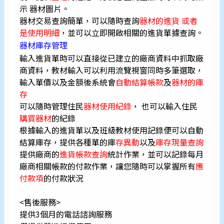
示 器材圖片。
器材交易查詢簡單，可以隨時查詢
器材的進貨 或者
是使用明細
，並可以立即開啟相關的進貨單據查詢。
器材庫存管理
輸入進貨單時可以直接從已建立的廠商資料中抓取廠
商資料，教材輸入可以利用流覽視窗同時多筆選取，
輸入單價以及金額後系統會
自動結算帳款
及
器材的庫
存
可以隨時管理住民
器材使用紀錄
， 也可以輸入住民
購買器材
的紀錄
根據輸入的進貨單以及班級教材使用記錄便可以自動
結算庫存，提供各種單的庫
存異動
以及
庫存現量查詢
提供廠商的
進貨帳款查詢
統計作業，並可以記錄每月
廠商相關帳款的付款作業，讓您隨時可以掌握所有
應
付款項
的付款狀況
<售後服務>
提供3個月的電話諮詢服務