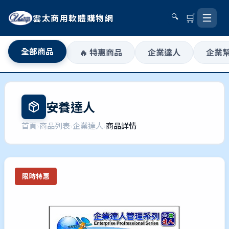
🛒
雲太商用軟體購物網
🔍
全部商品
🔥 特惠商品
企業達人
企業
安養達人
首頁
›
商品列表
›
企業達人
›
商品詳情
限時特惠