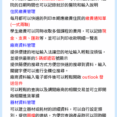
院的日期時間也可以記錄就診的醫院和輸入說明
住民繳費管理
每月都可以快速的列印本期應繳費住民的
繳費通知單
(一式兩聯)
學生繳費可以同時收取多個課程的費用，可以記錄
現
金、支票、匯款
等，並可以列印收款明細一覽表
廠商資料管理
提供便捷的地址輸入法讓您的地址輸入輕鬆沒煩惱，
並提供最新的
5 碼郵遞區
號顯示
提供簡便的搜尋方式方便您快速的搜尋到資料，輸入
關鍵字便可以進行全欄位搜尋。
廠商資料輸入電子郵件後可以輕鬆開啟
outlook 發
送信件
可以輕鬆的查詢以及調閱廠商的相關交易並可立即開
啟相關進貨單據
器材資料管理
可以建立器材或耗材的詳細資料，可以自行設定類
別，提供
圖檔
的連結，方便您查詢產品時可以同時顯