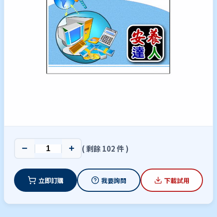
−
+
( 剩餘 102 件 )
立即訂購
我要詢問
下載試用