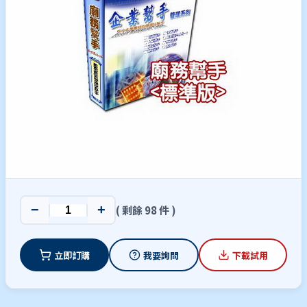
−
+
( 剩餘 98 件 )
立即訂購
我要詢問
下載試用