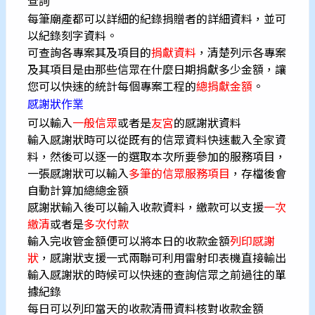
查詢
每筆廟產都可以詳細的紀錄捐贈者的詳細資料，並可
以紀錄刻字資料。
可查詢各專案其及項目的
捐獻資料
，清楚列示各專案
及其項目是由那些信眾在什麼日期捐獻多少金額，讓
您可以快速的統計每個專案工程的
總捐獻金額
。
感謝狀
作業
可以輸入
一般信眾
或者是
友宮
的感謝狀資料
輸入感謝狀時可以從既有的信眾資料快速載入全家資
料，然後可以逐一的選取本次所要參加的服務項目，
一張感謝狀可以輸入
多筆的信眾服務項目
，存檔後會
自動計算加總總金額
感謝狀輸入後可以輸入收款資料，繳款可以支援
一次
繳清
或者是
多次付款
輸入完收管金額便可以將本日的收款金額
列印感謝
狀
，感謝狀支援一式兩聯可利用雷射印表機直接輸出
輸入感謝狀的時候可以快速的查詢信眾之前過往的單
據紀錄
每日可以列印當天的收款清冊資料核對收款金額