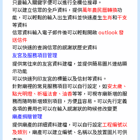
只要輸入關鍵字便可以進行全欄位搜尋。
可以建立信眾的全戶資料，提供
萬年農民曆轉換
功
能，可以輕鬆的輸入出生資料並快速產生
生肖
和
干支
等資料
信眾資料輸入電子郵件後可以輕鬆開啟
outlook 發
送信件
可以快速的查詢信眾的感謝狀歷史資料
友宮及服務項目管理
提供常往來的友宮資料建檔，並提供簡易圖片連結顯
示功能
可以快速列印友宮的標籤以及信封等資料。
針對廟裡的常見服務項目
可以自行設定，如
安太歲、
點光明燈、祈福法會、油香
等等，可視寺廟新增的服
務而隨時新增類別項目，方便且容易。
可以先行定義
各項的費用也可以在輸入感謝狀的時候修改變更
廟產捐贈管理
提供廟產的詳細資料建檔，可以自行設定
工程編號以
及類別
，廟產可以建立編號
、名稱以及放置圖片可供