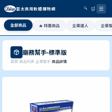
🛒
雲太商用軟體購物網
🔍
全部商品
🔥 特惠商品
企業達人
企業
廟務幫手-標準版
首頁
›
商品列表
›
企業幫手
›
商品詳情