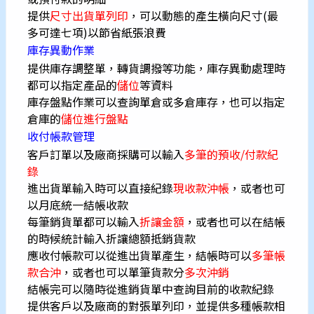
提供
尺寸出貨單列印
，可以動態的產生橫向尺寸(最
多可達七項)以節省紙張浪費
庫存異動作業
提供庫存調整單，轉貨調撥等功能，庫存異動處理時
都可以指定產品的
儲位
等資料
庫存盤點作業可以查詢單倉或多倉庫存，也可以指定
倉庫的
儲位進行盤點
收付帳款管理
客戶訂單以及廠商採購可以輸入
多筆的預收/付款紀
錄
進出貨單輸入時可以直接紀錄
現收款沖帳
，或者也可
以月底統一結帳收款
每筆銷貨單都可以輸入
折讓金額
，或者也可以在結帳
的時候統計輸入折讓總額抵銷貨款
應收付帳款可以從進出貨單產生，結帳時可以
多筆帳
款合沖
，或者也可以單筆貨款分
多次沖銷
結帳完可以隨時從進銷貨單中查詢目前的收款紀錄
提供客戶以及廠商的對張單列印，並提供多種帳款相