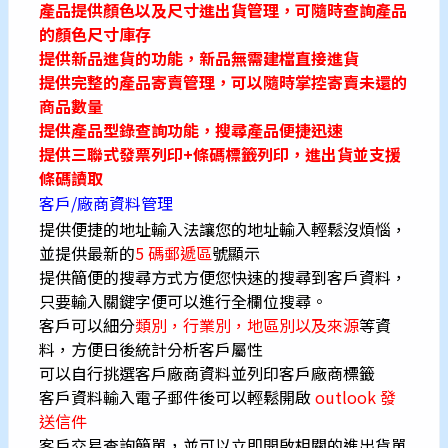
產品提供顏色以及尺寸進出貨管理，可隨時查詢產品
的顏色尺寸庫存
提供新品進貨的功能，新品無需建檔直接進貨
提供完整的產品寄賣管理，可以隨時掌控寄賣未還的
商品數量
提供產品型錄查詢功能，搜尋產品便捷迅速
提供三聯式發票列印+條碼標籤列印，進出貨並支援
條碼讀取
客戶/廠商資料管理
提供便捷的地址輸入法讓您的地址輸入輕鬆沒煩惱，
並提供最新的
5 碼郵遞區
號顯示
提供簡便的搜尋方式方便您快速的搜尋到客戶資料，
只要輸入關鍵字便可以進行全欄位搜尋。
客戶可以細分
類別，行業別，地區別以及來源
等資
料，方便日後統計分析客戶屬性
可以自行挑選客戶廠商資料並列印客戶廠商標籤
客戶資料輸入電子郵件後可以輕鬆開啟
outlook 發
送信件
客戶交易查詢簡單，並可以立即開啟相關的進出貨單