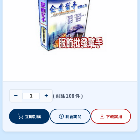
−
+
( 剩餘 108 件 )
立即訂購
我要詢問
下載試用