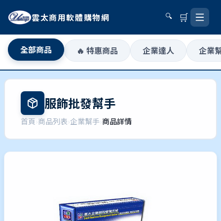
🛒
雲太商用軟體購物網
🔍
全部商品
🔥 特惠商品
企業達人
企業
服飾批發幫手
首頁
›
商品列表
›
企業幫手
›
商品詳情