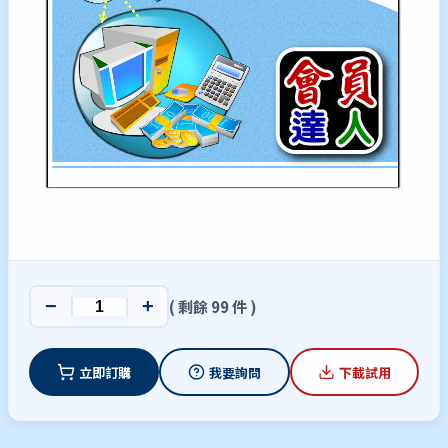
−
+
( 剩餘 99 件 )
立即訂購
我要詢問
下載試用