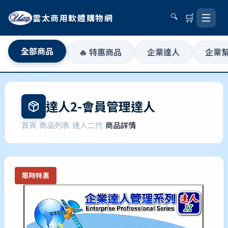
🛒
雲太商用軟體購物網
🔍
全部商品
🔥 特惠商品
企業達人
企業
達人2-會員管理達人
首頁
›
商品列表
›
達人二代
›
商品詳情
限時特惠