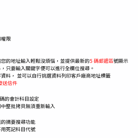
用權限
讓您的地址輸入輕鬆沒煩惱，並提供最新的
5 碼郵遞區
號顯示
料，只要輸入關鍵字便可以進行全欄位搜尋。
等資料， 並可以自行挑選資料列印客戶廠商地址標籤
k 發送信件
3碼的會計科目設定
司中整批拷貝無須重新輸入
速的摘要搜尋功能
不用死記科目代號