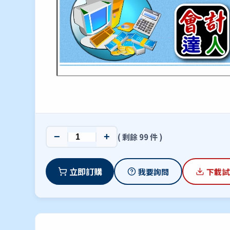
−
+
( 剩餘 99 件 )
立即訂購
我要詢問
下載試