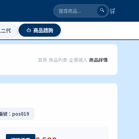
🛒
🔍
人二代
商品諮詢
首頁
›
商品列表
›
企業達人
›
商品詳情
號：pos019