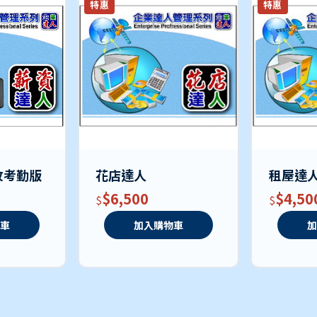
特惠
特惠
紋考勤版
花店達人
租屋達
$6,500
$4,50
物車
加入購物車
加