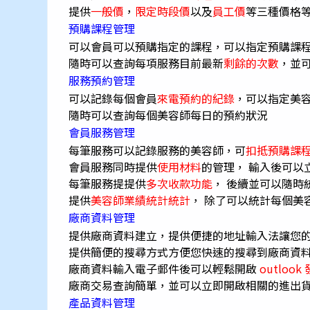
提供
一般價
，
限定時段價
以及
員工價
等三種價格
預購課程管理
可以會員可以預購指定的課程，可以指定預購課
隨時可以查詢每項服務目前最新
剩餘的次數
，並
服務預約管理
可以記錄每個會員
來電預約的紀錄
，可以指定美
隨時可以查詢每個美容師每日的預約狀況
會員服務管理
每筆服務可以記錄服務的美容師，可
扣抵預購課
會員服務同時提供
使用材料
的管理， 輸入後可以
每筆服務提提供
多次收款功能
， 後續並可以隨時
提供
美容師業績統計統計
， 除了可以統計每個美
廠商資料管理
提供廠商資料建立，提供便捷的地址輸入法讓您
提供簡便的搜尋方式方便您快速的搜尋到廠商資
廠商資料輸入電子郵件後可以輕鬆開啟
outloo
廠商交易查詢簡單，並可以立即開啟相關的進出
產品資料管理