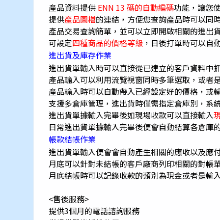
產品資料提供
ENN 13 碼的自動編碼
功能，讓您
提供
產品圖檔
的連結，方便您查詢產品時可以同
產品交易查詢簡單，並可以立即開啟相關的進出
可設定
四種商品的價格等級
，日後打單時可以自
進出貨
及庫存作業
進出貨單輸入時可以直接從已建立的客戶資料中
產品輸入可以利用流覽視窗同時多筆選取，或者
產品輸入時可以自動帶入已經設定好的價格，或
支援多倉庫管理，進出貨時僅需指定倉庫別，系
進出貨單據輸入完畢後如現場收款可以直接輸入
日常進出貨單據輸入完畢後便會自動結算各倉庫
帳款結帳作業
進出貨單輸入便會會自動產生相關的應收以及應
月底可以針對未結帳的客戶廠商列印相關的對帳
月底結帳時可以記錄收款的類別為現金或者是輸
<售後服務>
提供3個月的電話諮詢服務