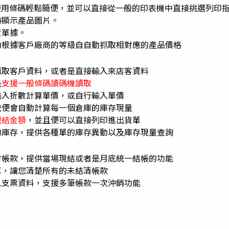
使用條碼輕鬆簡便，並可以直接從一般的印表機中直接挑選列印
時顯示產品圖片。
貨單據。
動根據客戶廠商的等級自自動抓取相對應的產品價格
抓取客戶資料，或者是直接輸入來店客資料
是
支援一般條碼讀碼機讀取
輸入折數計算單價，或自行輸入單價
統便會自動計算每一個倉庫的庫存現量
現結金額
，並且便可以直接列印進出貨單
的庫存，提供各種單的庫存異動以及庫存現量查詢
付帳款，提供當場現結或者是月底統一結帳的功能
單，讓您清楚所有的未結清帳款
入支票資料，支援多筆帳款一次沖銷功能