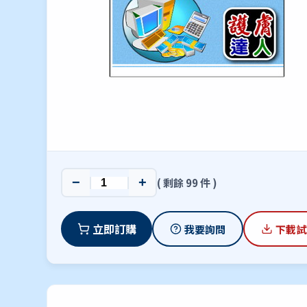
−
+
( 剩餘 99 件 )
立即訂購
我要詢問
下載試