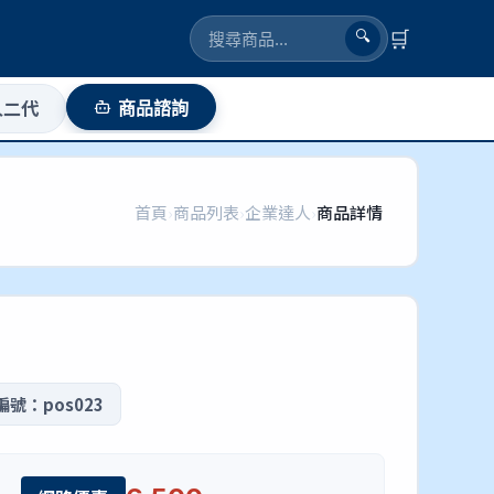
🛒
🔍
人二代
商品諮詢
首頁
›
商品列表
›
企業達人
›
商品詳情
號：pos023