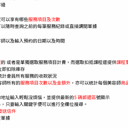
等級
程可以享有哪些
服務項目及次數
可以隨時查詢之前的每筆服務紀錄或直接調閱單據
容師以及輸入預約的日期以及時間
程
的 或者是單獨選取服務項目計費，而選取扣抵課程還提供
課程
立即扣除庫存
統計會員所有服務的收款狀況
容師所有的
服務項目次數以及金額外
，亦可以統計每個美容師
商
的地址輸入輕鬆沒煩惱，並提供最新的
5 碼郵遞區
號顯示
料，只要輸入關鍵字便可以進行全欄位搜尋。
k 發送信件
貨單據