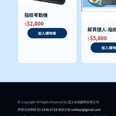
指紋考勤機
$2,800
薪資達人-指
加入購物車
$5,800
加入購
© Copyright All Rights Reserved By 雲太系統顧問有限公司
業務洽詢專線
02-2336-6718
連絡信箱
unitesys@gmail.com