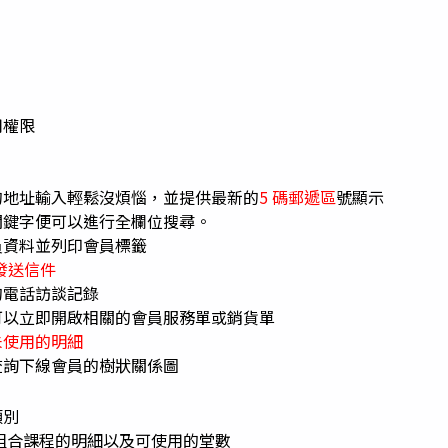
用權限
的地址輸入輕鬆沒煩惱，並提供最新的
5 碼郵遞區
號顯示
關鍵字便可以進行全欄位搜尋。
員資料並列印會員標籤
k 發送信件
的電話訪談記錄
可以立即開啟相關的會員服務單或銷貨單
未使用的明細
查詢下線會員的樹狀關係圖
類別
組合課程的明細以及可使用的堂數