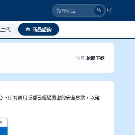
🛒
🔍
人二代
商品諮詢
首頁
›
軟體下載
心。所有試用版都已經過嚴密的安全檢驗，以確