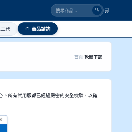
🛒
🔍
人二代
商品諮詢
首頁
›
軟體下載
心。所有試用版都已經過嚴密的安全檢驗，以確