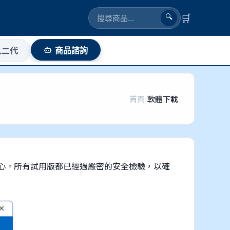
🛒
🔍
人二代
商品諮詢
首頁
›
軟體下載
心。所有試用版都已經過嚴密的安全檢驗，以確