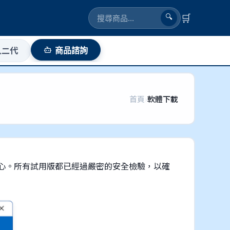
🛒
🔍
人二代
商品諮詢
首頁
›
軟體下載
心。所有試用版都已經過嚴密的安全檢驗，以確